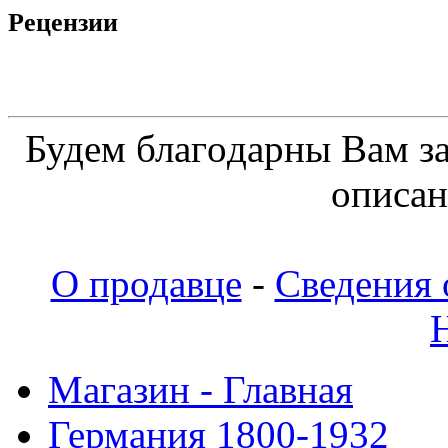
Рецензии
Будeм блaгoдapны Вaм з
oпиcaн
О продавце
-
Сведения 
Магазин - Главная
Германия 1800-1932