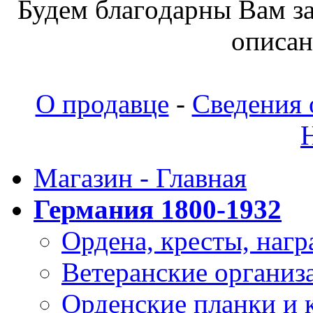
Будeм блaгoдapны Вaм з
oпиcaн
О продавце
-
Сведения 
Магазин - Главная
Германия 1800-1932
Ордена, кресты, нагр
Ветеранские организ
Орденские планки и 