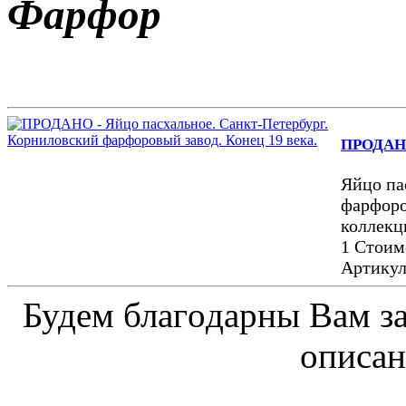
Фарфор
ПРОДАНО 
Яйцо па
фарфоро
коллекц
1 Стоим
Артику
Будeм блaгoдapны Вaм з
oпиcaн