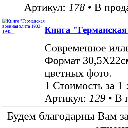
Артикул:
178
• В прод
Книга "Германская 
Современное илл
Формат 30,5X22см
цветных фото.
1 Стоимость за 1 
Артикул:
129
• В 
Будeм блaгoдapны Вaм з